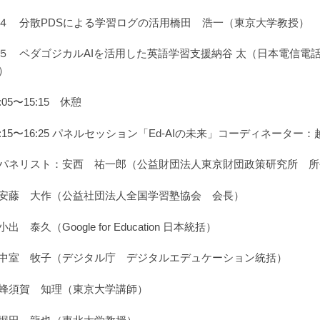
 分散PDSによる学習ログの活用橋田 浩一（東京大学教授）
 ペダゴジカルAIを活用した英語学習支援納谷 太（日本電信電話
）
5:05〜15:15 休憩
5:15〜16:25 パネルセッション「Ed-AIの未来」コーディネータ
ネリスト：安西 祐一郎（公益財団法人東京財団政策研究所 所長、
藤 大作（公益社団法人全国学習塾協会 会長）
出 泰久（Google for Education 日本統括）
室 牧子（デジタル庁 デジタルエデュケーション統括）
須賀 知理（東京大学講師）