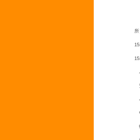
４
５
所
1
1
パ
安
小
中
蜂