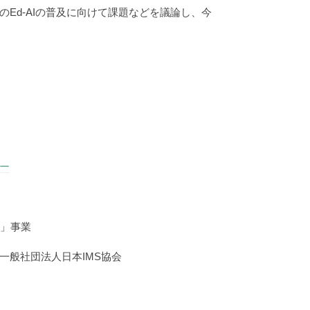
Ed-AIの普及に向けて課題などを議論し、今
ー
術」事業
一般社団法人日本IMS協会