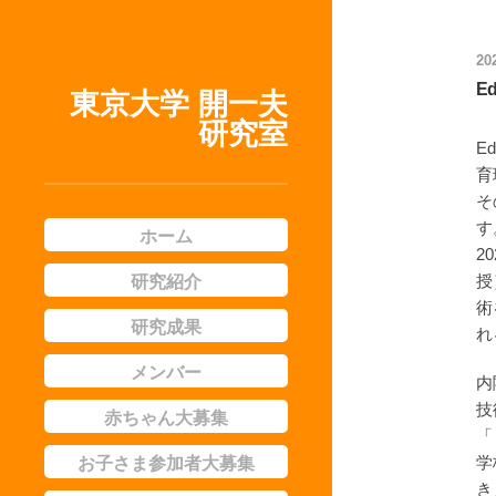
20
E
東京大学 開一夫
研究室
E
育
そ
す
ホーム
2
研究紹介
授
術
研究成果
れ
メンバー
内
技
赤ちゃん大募集
「
お子さま参加者大募集
学
き