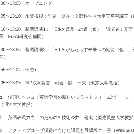
3:00〜13:05 オープニング
3:05〜13:10 来賓挨拶：里見 朋香（文部科学省大臣官房審議官
3:10〜13:30 基調講演1：「Ed-AI普及への道（仮）」講演
長、Ed-AI研究会顧問）
3:30〜13:55 基調講演2：「Ed-AIがもたらす未来への期待
問）
3:55〜14:05（休憩）
4:05〜15:05 SIP成果報告 司会：開 一夫（東京大学教授）
 漫画リッシュ：英語学習の新しいプラットフォーム開 一夫、
（明治大学教授）
 英語表現力向上のためのAI技術今井 倫太（慶應義塾大学教授
 アクティブユーザ獲得に向けた課題と展望坂本一憲（WillBoost