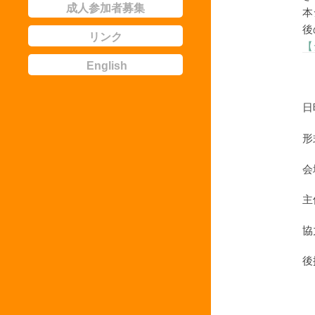
成人参加者募集
本
後
リンク
【
English
日
形
会
主
協
後