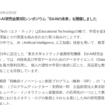
22年12月5日
d-AI 研究会第3回シンポジウム「Ed-AIの未来」を開催しました
dTech（エド・テック）はEducational Technologyの略
理論とその実践を組み合わせた取り組みのことです。
の中でも、AI（Artificial Intelligence, 人工知能）技術を
。
021年に設立した「東京大学エドテック連携研究機構 Ed-AI研
）」では、AI技術及び学習データのためのデータサイエンス（Data 
を最大限利活用し、個人の適性や学習の進捗に応じた、高品質な教
ることを目指しています。
閣府「戦略的イノベーション創造プログラム（略称：SIP）」の「
術」（プログラムディレクター：安西祐一郎 公益財団法人東京財団
ヒューマン・インタラクション基盤技術」の応用先の一つとして教育
校におけるスタディ・ログの集積とそれらを基にしたAIの研究開
ました。