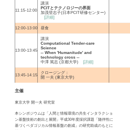
講演
PCITとテクノロジーの界面
11:15-12:00
加茂登志子(日本PCIT研修センター)
[詳細]
12:00-13:00
昼食
講演
Computational Tender-care
Science
13:00-13:45
-- When 'Humanitude' and
technology cross --
中澤 篤志 (京都大学)
[詳細]
クロージング：
13:45-14:15
開 一夫 (東京大学)
主催
東京大学 開一夫 研究室
本シンポジウムは「人間と情報環境の共生インタラクショ
ン基盤技術の創出と展開」平成30年度採択課題「随伴性に
基づくペダゴジカル情報基盤の創成」の研究助成のもとに