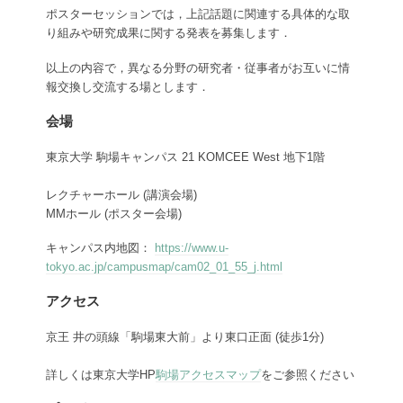
ポスターセッションでは，上記話題に関連する具体的な取
り組みや研究成果に関する発表を募集します．
以上の内容で，異なる分野の研究者・従事者がお互いに情
報交換し交流する場とします．
会場
東京大学 駒場キャンパス 21 KOMCEE West
地下1階
レクチャーホール (講演会場)
MMホール (ポスター会場)
キャンパス内地図：
https://www.u-
tokyo.ac.jp/campusmap/cam02_01_55_j.html
アクセス
京王 井の頭線「駒場東大前」より東口正面 (徒歩1分)
詳しくは東京大学HP
駒場アクセスマップ
をご参照ください